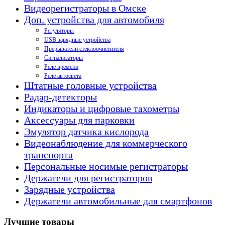
Видеорегистраторы в Омске
Доп. устройства для автомобиля
Регуляторы
USB зарядные устройства
Прерыватели стеклоочистителя
Сигнализаторы
Реле времени
Реле автосвета
Штатные головные устройства
Радар-детекторы
Индикаторы и цифровые тахометры
Аксессуары для парковки
Эмулятор датчика кислорода
Видеонаблюдение для коммерческого
транспорта
Персональные носимые регистраторы
Держатели для регистраторов
Зарядные устройства
Держатели автомобильные для смартфонов
Лучшие товары