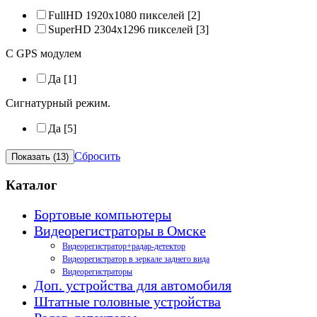
FullHD 1920х1080 пикселей
[2]
SuperHD 2304х1296 пикселей
[3]
С GPS модулем
Да
[1]
Сигнатурный режим.
Да
[5]
Сбросить
Каталог
Бортовые компьютеры
Видеорегистраторы в Омске
Видеорегистратор+радар-детектор
Видеорегистратор в зеркале заднего вида
Видеорегистраторы
Доп. устройства для автомобиля
Штатные головные устройства