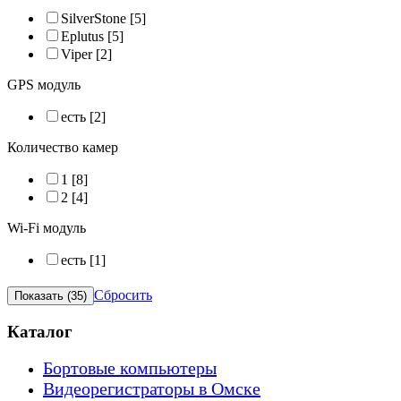
SilverStone
[5]
Eplutus
[5]
Viper
[2]
GPS модуль
есть
[2]
Количество камер
1
[8]
2
[4]
Wi-Fi модуль
есть
[1]
Сбросить
Каталог
Бортовые компьютеры
Видеорегистраторы в Омске