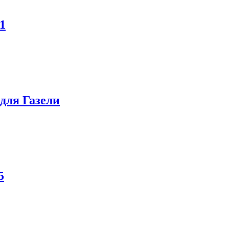
1
 для Газели
5