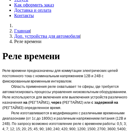
Как оформить заказ
Доставка и оплата
Контакты
Главная
|
Доп. устройства для автомобиля
|
Реле времени
Реле времени
Реле времени предназначены для коммутации электрических цепей
постоянного тока с номинальным напряжением 12В и 24В с
фиксированным временным интервалом.
Область применения реле охватывает те сферы, где требуется
автоматизировать процессы управления низковольтным оборудованием.
Реле используются для включения или выключения устройств различного
назначения
на
(РЕГТАЙМ1),
через
(РЕГТАЙМ2) или
с задержкой на
(РЕГТАЙМ3) определенное время.
Реле изготавливаются в модификациях с различными временными
диапазонами (от 1с до 1800с) и различным напряжением питания (12В и
24В). По запросу возможно изготовление реле с временем работы: 0,5; 3;
4; 7; 12; 15; 20; 25; 45; 90; 180; 240; 420; 900; 1200; 1500; 2700; 3600; 5400;