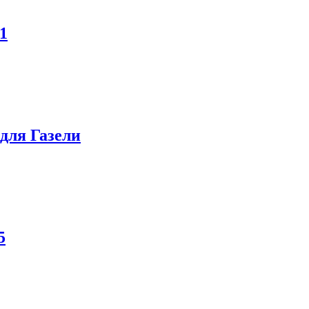
1
 для Газели
5