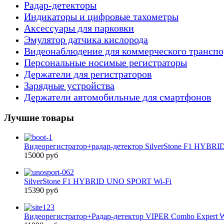
Радар-детекторы
Индикаторы и цифровые тахометры
Аксессуары для парковки
Эмулятор датчика кислорода
Видеонаблюдение для коммерческого транспо
Персональные носимые регистраторы
Держатели для регистраторов
Зарядные устройства
Держатели автомобильные для смартфонов
Лучшие товары
Видеорегистратор+радар-детектор SilverStone F1 HYBR
15000 руб
SilverStone F1 HYBRID UNO SPORT Wi-Fi
15390 руб
Видеорегистратор+Радар-детектор VIPER Combo Expert W