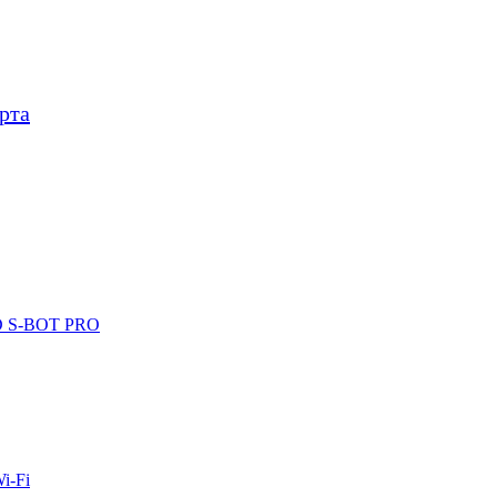
рта
ID S-BOT PRO
i-Fi