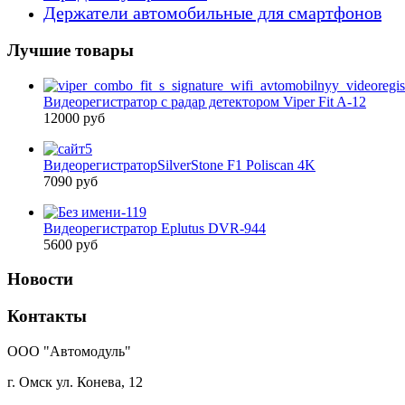
Держатели автомобильные для смартфонов
Лучшие товары
Видеорегистратор с радар детектором Viper Fit A-12
12000 руб
ВидеорегистраторSilverStone F1 Poliscan 4K
7090 руб
Видеорегистратор Eplutus DVR-944
5600 руб
Новости
Контакты
ООО "Автомодуль"
г. Омск ул. Конева, 12