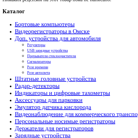
Каталог
Бортовые компьютеры
Видеорегистраторы в Омске
Доп. устройства для автомобиля
Регуляторы
USB зарядные устройства
Прерыватели стеклоочистителя
Сигнализаторы
Реле времени
Реле автосвета
Штатные головные устройства
Радар-детекторы
Индикаторы и цифровые тахометры
Аксессуары для парковки
Эмулятор датчика кислорода
Видеонаблюдение для коммерческого транспо
Персональные носимые регистраторы
Держатели для регистраторов
Зарядные устройства