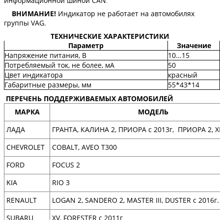
информационной шиной
CAN
.
ВНИМАНИЕ!
Индикатор не работает на автомобилях
группы VAG.
ТЕХНИЧЕСКИЕ ХАРАКТЕРИСТИКИ
Параметр
Значение
Напряжение питания, В
10...15
Потребляемый ток, не более, мА
50
Цвет
индикатора
красный
Габаритные размеры, мм
55*43*14
ПЕРЕЧЕНЬ ПОДДЕРЖИВАЕМЫХ АВТОМОБИЛЕЙ
МАРКА
МОДЕЛЬ
ЛАДА
ГРАНТА, КАЛИНА 2, ПРИОРА
с
2013г, ПРИОРА 2, 
CHEVROLET
COBALT, AVEO T300
FORD
FOCUS 2
KIA
RIO 3
RENAULT
LOGAN 2, SANDERO 2, MASTER III, DUSTER с 2016г.
SUBARU
XV, FORESTER с 2011г