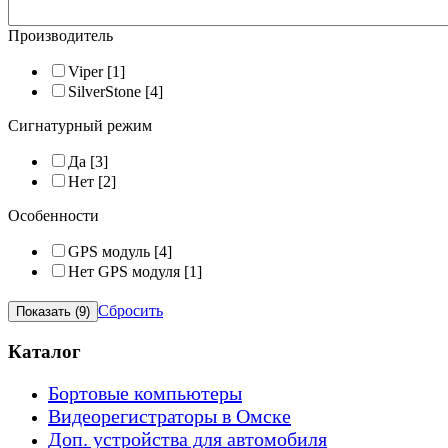
Производитель
Viper
[1]
SilverStone
[4]
Сигнатурный режим
Да
[3]
Нет
[2]
Особенности
GPS модуль
[4]
Нет GPS модуля
[1]
Сбросить
Каталог
Бортовые компьютеры
Видеорегистраторы в Омске
Доп. устройства для автомобиля