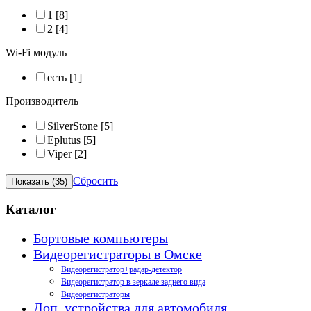
1
[8]
2
[4]
Wi-Fi модуль
есть
[1]
Производитель
SilverStone
[5]
Eplutus
[5]
Viper
[2]
Сбросить
Каталог
Бортовые компьютеры
Видеорегистраторы в Омске
Видеорегистратор+радар-детектор
Видеорегистратор в зеркале заднего вида
Видеорегистраторы
Доп. устройства для автомобиля