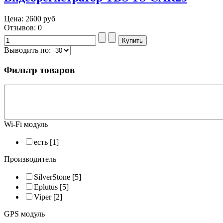
Цена:
2600 руб
Отзывов: 0
Выводить по:
Фильтр товаров
Wi-Fi модуль
есть
[1]
Производитель
SilverStone
[5]
Eplutus
[5]
Viper
[2]
GPS модуль