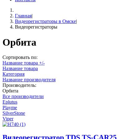
Главная
|
Видеорегистраторы в Омске
|
Видеорегистраторы
Орбита
Сортировать по:
Название товара +/-
Название товара
Категория
Название производителя
Производитель:
Орбита
Все производители
Eplutus
Playme
SilverStone
Viper
Видеорегистратор TDS TS-CAR25