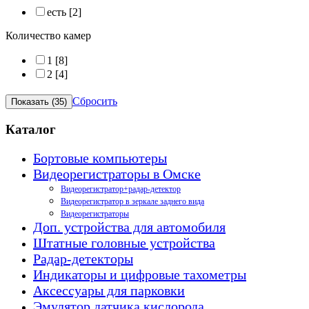
есть
[2]
Количество камер
1
[8]
2
[4]
Сбросить
Каталог
Бортовые компьютеры
Видеорегистраторы в Омске
Видеорегистратор+радар-детектор
Видеорегистратор в зеркале заднего вида
Видеорегистраторы
Доп. устройства для автомобиля
Штатные головные устройства
Радар-детекторы
Индикаторы и цифровые тахометры
Аксессуары для парковки
Эмулятор датчика кислорода